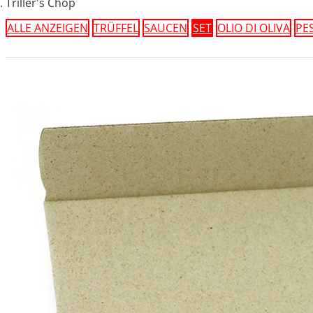
Triller's Chop
ALLE ANZEIGEN
TRÜFFEL
SAUCEN
SET
OLIO DI OLIVA
PE