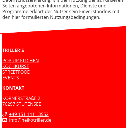
Seiten angebotenen Informationen, Dienste und
Programme erklärt der Nutzer sein Einverständnis mit
den hier formulierten Nutzungsbedingungen.
TRILLER'S
POP UP KITCHEN
KOCHKURSE
STREETFOOD
EVENTS
KONTAKT
KÖRNERSTRAßE 2
76297 STUTENSEE
+49 151 1411 3552
info@heikotriller.de