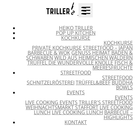
HEIKO TRILLER
POP UP KITCHEN
KOCHKURSE
KOCHKURSE
PRIVATE KOCHKURSE
STREETFOOD – JAPAN
BARBECUE & WOK
GENUSS HEIMAT BADEN &
SCHWABEN
WILD AUS HEIMISCHEN WÄLDERN
TRÜFFEL DIE WUNDERVOLLE KNOLLE
FISCH &
MEERESFRÜCHTE
STREETFOOD
STREETFOOD
SCHNITZELRÖSTEREI
TRÜFFEL&BEEF
BUDDHA
BOWLS
EVENTS
EVENTS
LIVE COOKING EVENTS
TRILLER'S STREETFOOD
WEIHNACHTSMARKT STAFFORT
LIVE COOKING
LUNCH
LIVE COOKING LUNCH
BARBECUE –
HIGHLIGHTS
KONTAKT